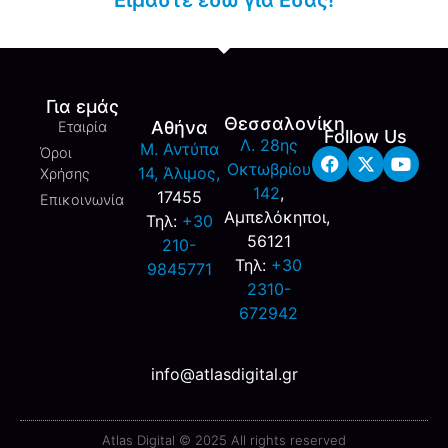
Για εμάς
Θεσσαλονίκη
Αθήνα
Εταιρία
Follow Us
Λ. 28ης
M. Αντύπα
Όροι
Οκτωβρίου
14, Άλιμος,
Χρήσης
142
,
17455
Επικοινωνία
Αμπελόκηποι,
Τηλ:
+30
56121
210-
Τηλ:
+30
9845771
2310-
672942
info@atlasdigital.gr
Atlas Digital © 2025 All rights reserved