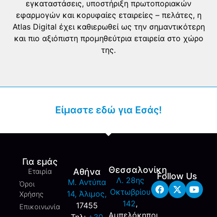
εγκαταστάσεις, υποστήριξη πρωτοποριακών
εφαρμογών και κορυφαίες εταιρείες – πελάτες, η
Atlas Digital έχει καθιερωθεί ως την σημαντικότερη
και πιο αξιόπιστη προμηθεύτρια εταιρεία στο χώρο
της.
Είμαστε εδώ για Εσάς!
Για εμάς
Θεσσαλονίκη
Αθήνα
Εταιρία
Follow Us
Λ. 28ης
M. Αντύπα
Όροι
Οκτωβρίου
14, Άλιμος,
Χρήσης
142
,
17455
Επικοινωνία
Αμπελόκηποι,