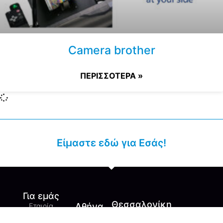
Camera brother
ΠΕΡΙΣΣΟΤΕΡΑ »
Είμαστε εδώ για Εσάς!
Για εμάς
Θεσσαλονίκη
Αθήνα
Εταιρία
Follow Us
Λ. 28ης
M. Αντύπα
Όροι