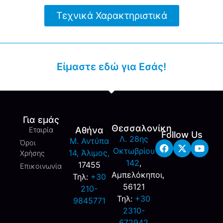
Τεχνικά Χαρακτηριστικά
Είμαστε εδώ για Εσάς!
Για εμάς
Θεσσαλονίκη
Αθήνα
Εταιρία
Follow Us
Λ. 28ης
M. Αντύπα
Όροι
Οκτωβρίου
14, Άλιμος,
Χρήσης
142
,
17455
Επικοινωνία
Αμπελόκηποι,
Τηλ:
+30
56121
210-
Τηλ:
+30
9845771
2310-
672942