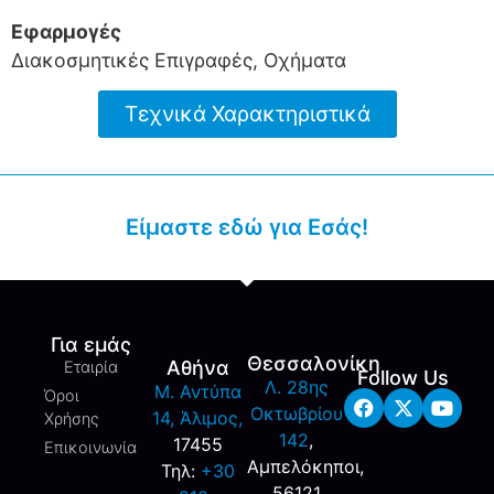
Εφαρμογές
Διακοσμητικές Επιγραφές, Οχήματα
Τεχνικά Χαρακτηριστικά
Είμαστε εδώ για Εσάς!
Για εμάς
Θεσσαλονίκη
Αθήνα
Εταιρία
Follow Us
Λ. 28ης
M. Αντύπα
Όροι
Οκτωβρίου
14, Άλιμος,
Χρήσης
142
,
17455
Επικοινωνία
Αμπελόκηποι,
Τηλ:
+30
56121