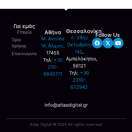
Για εμάς
Θεσσαλονίκη
Αθήνα
Εταιρία
Follow Us
Λ. 28ης
M. Αντύπα
Όροι
Οκτωβρίου
14, Άλιμος,
Χρήσης
142
,
17455
Επικοινωνία
Αμπελόκηποι,
Τηλ:
+30
56121
210-
Τηλ:
+30
9845771
2310-
672942
info@atlasdigital.gr
Atlas Digital © 2025 All rights reserved