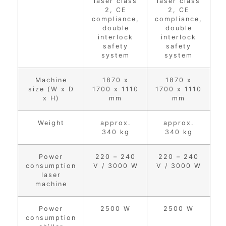
laser class
laser class
2, CE
2, CE
compliance,
compliance,
double
double
interlock
interlock
safety
safety
system
system
Machine
1870 x
1870 x
size (W x D
1700 x 1110
1700 x 1110
x H)
mm
mm
Weight
approx.
approx.
340 kg
340 kg
Power
220 – 240
220 – 240
consumption
V / 3000 W
V / 3000 W
laser
machine
Power
2500 W
2500 W
consumption