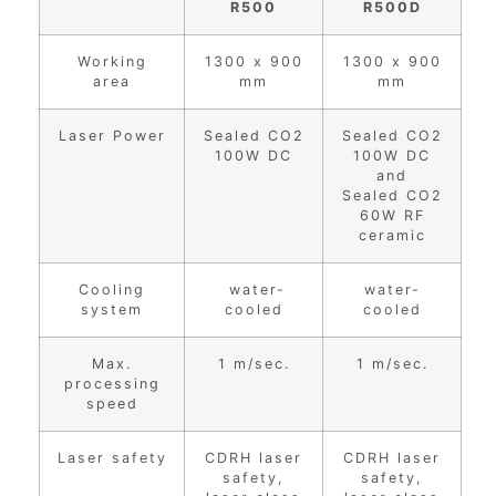
R500
R500D
Working
1300 x 900
1300 x 900
area
mm
mm
Laser Power
Sealed CO2
Sealed CO2
100W DC
100W DC
and
Sealed CO2
60W RF
ceramic
Cooling
water-
water-
system
cooled
cooled
Max.
1 m/sec.
1 m/sec.
processing
speed
Laser safety
CDRH laser
CDRH laser
safety,
safety,