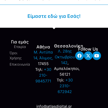
Είμαστε εδώ για Εσάς!
Για εμάς
Θεσσαλονίκη
Αθήνα
Εταιρία
Follow Us
Λ. 28ης
M. Αντύπα
Όροι
Οκτωβρίου
14, Άλιμος,
Χρήσης
142
,
17455
Επικοινωνία
Αμπελόκηποι,
Τηλ:
+30
56121
210-
Τηλ:
+30
9845771
2310-
672942
info@atlasdigital.gr