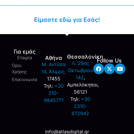
Είμαστε εδώ για Εσάς!
Για εμάς
Θεσσαλονίκη
Αθήνα
Εταιρία
Follow Us
Λ. 28ης
M. Αντύπα
Όροι
Οκτωβρίου
14, Άλιμος,
Χρήσης
142
,
17455
Επικοινωνία
Αμπελόκηποι,
Τηλ:
+30
56121
210-
Τηλ:
+30
9845771
2310-
672942
info@atlasdigital.gr