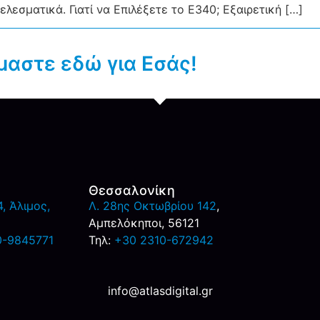
λεσματικά. Γιατί να Επιλέξετε το E340; Εξαιρετική […]
μαστε εδώ για Εσάς!
Θεσσαλονίκη
, Άλιμος,
Λ. 28ης Οκτωβρίου 142
,
Αμπελόκηποι, 56121
0-9845771
Τηλ:
+30 2310-672942
info@atlasdigital.gr