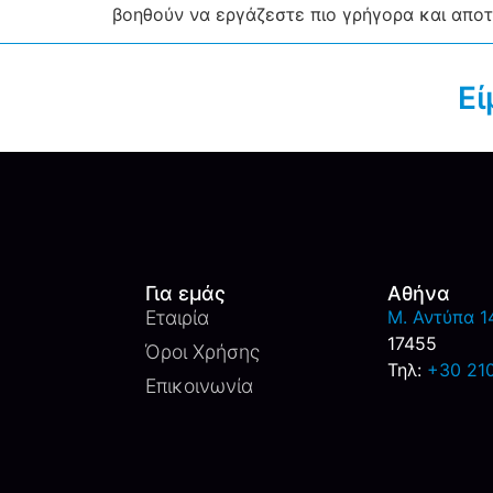
βοηθούν να εργάζεστε πιο γρήγορα και αποτε
Εί
Για εμάς
Αθήνα
Εταιρία
M. Αντύπα 14
17455
Όροι Χρήσης
Τηλ:
+30 21
Επικοινωνία