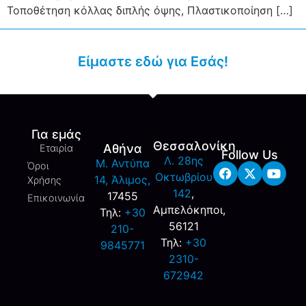
Τοποθέτηση κόλλας διπλής όψης, Πλαστικοποίηση […]
Είμαστε εδώ για Εσάς!
Για εμάς
Θεσσαλονίκη
Αθήνα
Εταιρία
Follow Us
Λ. 28ης
M. Αντύπα
Όροι
Οκτωβρίου
14, Άλιμος,
Χρήσης
142
,
17455
Επικοινωνία
Αμπελόκηποι,
Τηλ:
+30
56121
210-
Τηλ:
+30
9845771
2310-
672942