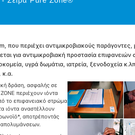
 - Σειρά Pure Zone®
, που περιέχει αντιμικροβιακούς παράγοντες, 
ίζεται για αντιμικροβιακή προστασία επιφανειώ
οκομεία, υγρά δωμάτια, ιατρεία, ξενοδοχεία κ.λ
 κ.α.
ακή δράση, ασφαλής σε
EZONE περιέχουν ιόντα
πό το επιφανειακό στρώμα
τα ιόντα αναστέλλουν
ορωνοϊό*, αποτρέποντάς
ο απολυμάνσεων.