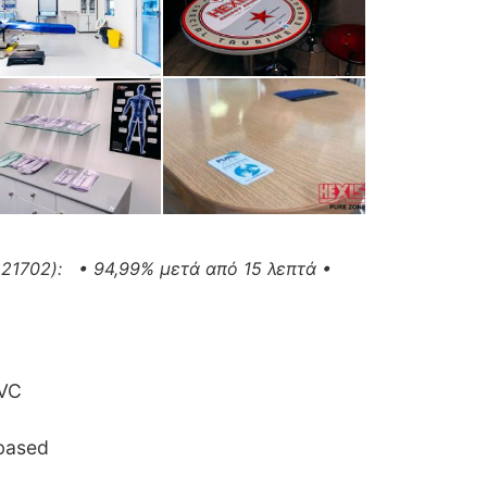
21702): • 94,99% μετά από 15 λεπτά •
PVC
based