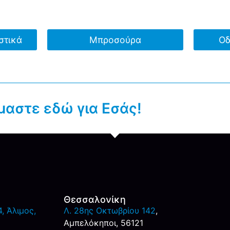
στικά
Μπροσούρα
Οδ
μαστε εδώ για Εσάς!
Θεσσαλονίκη
, Άλιμος,
Λ. 28ης Οκτωβρίου 142
,
Αμπελόκηποι, 56121