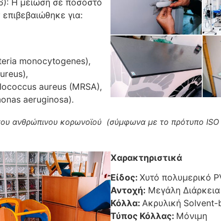
6): Η μείωση σε ποσοστό
επιβεβαιώθηκε για:
teria monocytogenes),
ureus),
ylococcus aureus (MRSA),
nas aeruginosa).
του ανθρώπινου κορωνοϊού (σύμφωνα με το πρότυπο ISO 
Χαρακτηριστικά
Είδος:
Χυτό πολυμερικό 
Αντοχή:
Μεγάλη Διάρκεια
Κόλλα:
Ακρυλική Solvent-
Τύπος Κόλλας:
Μόνιμη