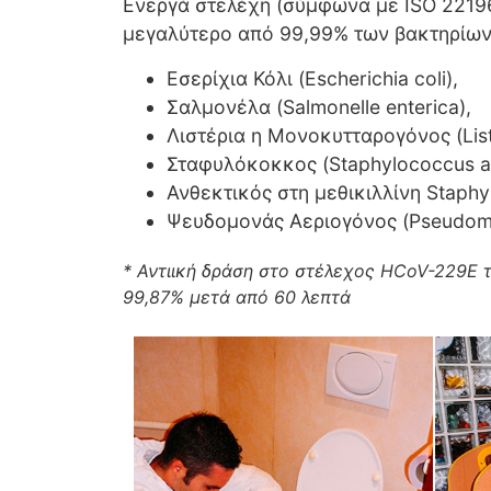
Ενεργά στελέχη (σύμφωνα με ISO 2219
μεγαλύτερο από 99,99% των βακτηρίων 
Εσερίχια Κόλι (Escherichia coli),
Σαλμονέλα (Salmonelle enterica),
Λιστέρια η Μονοκυτταρογόνος (Lis
Σταφυλόκοκκος (Staphylococcus a
Ανθεκτικός στη μεθικιλλίνη Staph
Ψευδομονάς Αεριογόνος (Pseudomo
* Αντιική δράση στο στέλεχος HCoV-229E 
99,87% μετά από 60 λεπτά