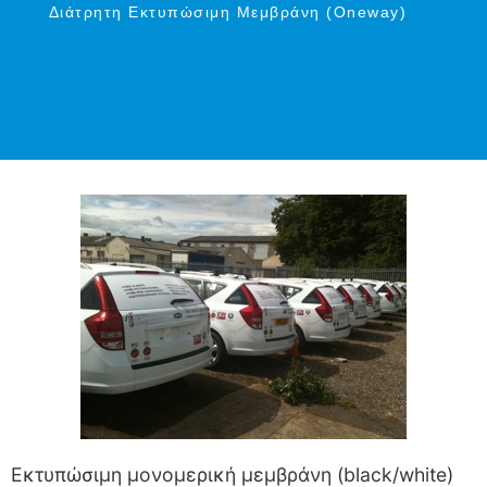
Διάτρητη Εκτυπώσιμη Μεμβράνη (Oneway)
Εκτυπώσιμη μονομερική μεμβράνη (black/white)