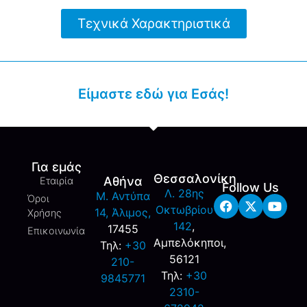
Τεχνικά Χαρακτηριστικά
Είμαστε εδώ για Εσάς!
Για εμάς
Θεσσαλονίκη
Αθήνα
Εταιρία
Follow Us
Λ. 28ης
M. Αντύπα
Όροι
Οκτωβρίου
14, Άλιμος,
Χρήσης
142
,
17455
Επικοινωνία
Αμπελόκηποι,
Τηλ:
+30
56121
210-
Τηλ:
+30
9845771
2310-