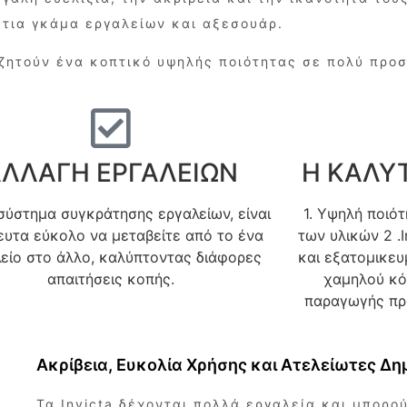
τια γκάμα εργαλείων και αξεσουάρ.
αζητούν ένα κοπτικό υψηλής ποιότητας σε πολύ προσ
ΛΛΑΓΗ ΕΡΓΑΛΕΙΩΝ
Η ΚΑΛΥ
σύστημα συγκράτησης εργαλείων, είναι
1. Υψηλή ποιό
ευτα εύκολο να μεταβείτε από το ένα
των υλικών 2 .
είο στο άλλο, καλύπτοντας διάφορες
και εξατομικευ
απαιτήσεις κοπής.
χαμηλού κό
παραγωγής πρ
Ακρίβεια, Eυκολία Xρήσης και Aτελείωτες Δ
Τα Invicta δέχονται πολλά εργαλεία και μπορο