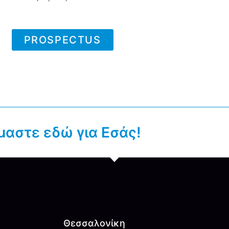
PROSPECTUS
μαστε εδώ για Εσάς!
Θεσσαλονίκη