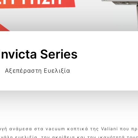
Invicta Series
Αξεπέραστη Ευελιξία
λογή ανάμεσα στα vacuum κοπτικά της Valiani που πρ
γάλη ευελιξία, την ακρίβεια και την ικανότητά του