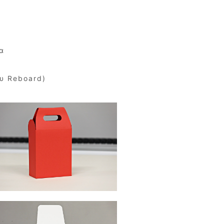
ν
α
υ Reboard)