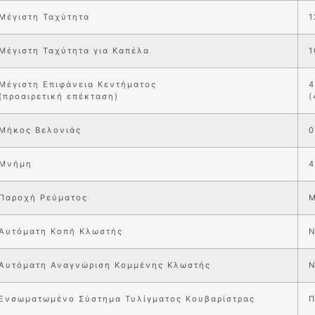
Μέγιστη Ταχύτητα
1
Μέγιστη Ταχύτητα για Kαπέλα
1
Μέγιστη Επιφάνεια Κεντήματος
(προαιρετική επέκταση)
(
Μήκος Βελονιάς
0
Μνήμη
4
Παροχή Ρεύματος
Μ
Αυτόματη Κοπή Κλωστής
Ν
Αυτόματη Αναγνώριση Κομμένης Κλωστής
Ν
Ενσωματωμένο Σύστημα Τυλίγματος Κουβαρίστρας
Π