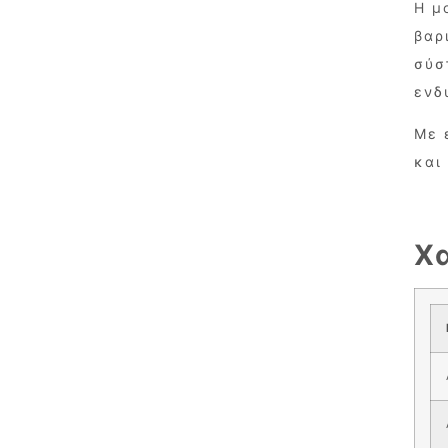
Η μ
βαρ
σύσ
ενδ
Με 
και
Χ