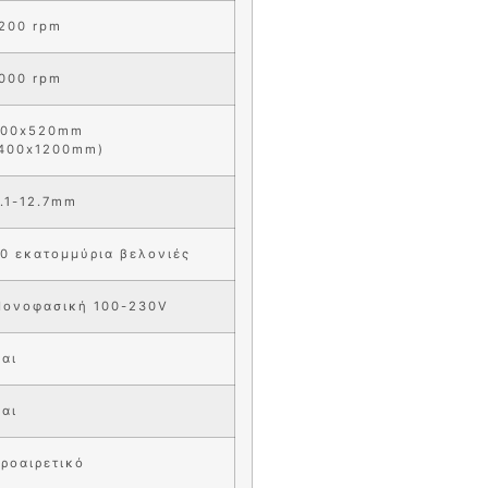
200 rpm
000 rpm
400x520mm
400x1200mm)
.1-12.7mm
0 εκατομμύρια βελονιές
ονοφασική 100-230V
αι
αι
ροαιρετικό