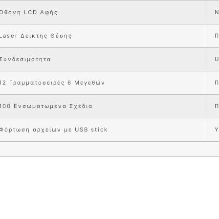
Οθόνη LCD Αφής
Ν
Laser Δείκτης Θέσης
Π
Συνδεσιμότητα
12 Γραμματοσειρές 6 Μεγεθών
Π
100 Ενσωματωμένα Σχέδια
Π
Φόρτωση αρχείων με USB stick
Υ