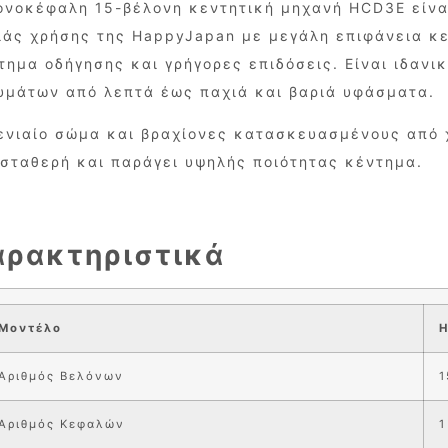
ονοκέφαλη 15-βέλονη κεντητική μηχανή HCD3E είνα
ιάς χρήσης της HappyJapan με μεγάλη επιφάνεια κ
τημα οδήγησης και γρήγορες επιδόσεις. Είναι ιδανι
υμάτων από λεπτά έως παχιά και βαριά υφάσματα.
ενιαίο σώμα και βραχίονες κατασκευασμένους από χ
 σταθερή και παράγει υψηλής ποιότητας κέντημα.
αρακτηριστικά
Μοντέλο
Αριθμός Βελόνων
1
Αριθμός Κεφαλών
1