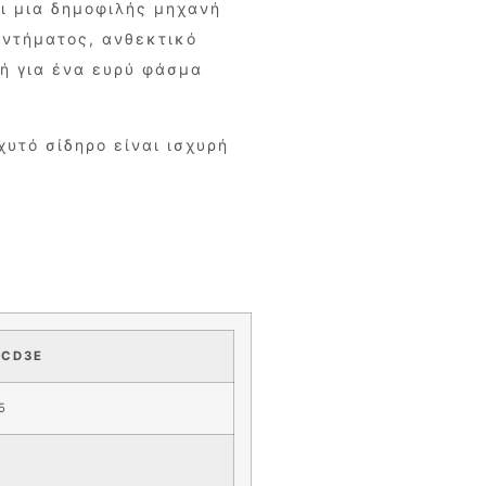
ι μια δημοφιλής μηχανή
εντήματος, ανθεκτικό
κή για ένα ευρύ φάσμα
υτό σίδηρο είναι ισχυρή
HCD3E
5