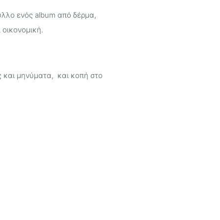
υλλο ενός album από δέρμα,
 οικονομική.
 και μηνύματα, και κοπή στο
 δυνατότητα μόνιμης, αποτύπωσης
 ρολόγια κ.α.) δημιουργώντας σε
κά στοιχεία που διατίθονται από