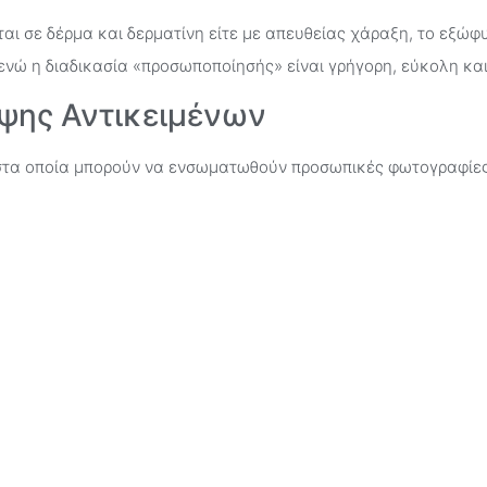
αι σε δέρμα και δερματίνη είτε με απευθείας χάραξη, το εξώφ
 ενώ η διαδικασία «προσωποποίησής» είναι γρήγορη, εύκολη και
ψης Αντικειμένων
στα οποία μπορούν να ενσωματωθούν προσωπικές φωτογραφίες
ύν να «ντυθούν» διάφορα είδη με ένα πολύ προσωπικό στυλ.
ό χαρακτικό, η Roland δίνει στα φωτογραφικά καταστήματα τη
ενα (αναπτήρες τύπου Zippo, ταμπακιέρες, στυλό, καρτοθήκες,
από την χάραξη αντικειμένων, χαράζοντας ένα από τα μεταλλι
στά διακοσμητικά για κινητά, και πολλά άλλα είδη.