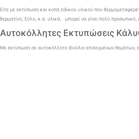
Είτε με εκτύπωση και κοπή ειδικού υλικού που θερμομεταφέρετ
δερματίνη, ξύλο, κ.α. υλικά, μπορεί να γίνει πολύ προσωπικό,
Αυτοκόλλητες Εκτυπώσεις Κάλυ
Με εκτύπωση σε αυτοκόλλητο βινύλιο επιλεγμένων θεμάτων, 
σχήμα ενός αντικειμένου( κινητό τηλέφωνο, MPIII κλπ), μπορο
Accessories & Δώρα
Με το Metaza, ένα μικρό και πολύ εύκολο στη χρήση κρουστικ
φωτογραφιών και κειμένου σε μεταλλικά στοιχεία και αντικείμ
λίγα μόνο λεπτά προσωποποιημένα δώρα και αξεσουάρ. Εκτός 
την Atlas, μπορείτε να φτιάξετε μενταγιόν, κλειδοθήκες, κρεμα