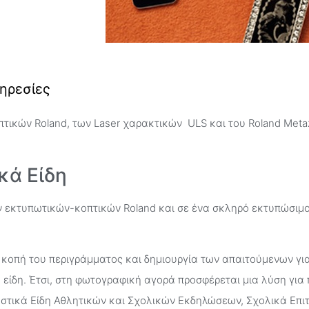
πηρεσίες
τικών Roland, των Laser χαρακτικών ULS και του Roland Met
κά Είδη
ν εκτυπωτικών-κοπτικών Roland και σε ένα σκληρό εκτυπώσιμο
κοπή του περιγράμματος και δημιουργία των απαιτούμενων γι
είδη. Έτσι, στη φωτογραφική αγορά προσφέρεται μια λύση για
τικά Είδη Αθλητικών και Σχολικών Εκδηλώσεων, Σχολικά Επιτ