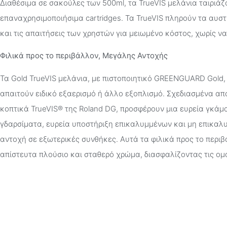
Διαθέσιμα σε σακούλες των 500ml, τα TrueVIS μελάνια ταιριά
επαναχρησιμοποιήσιμα cartridges. Τα TrueVIS πληρούν τα αυσ
και τις απαιτήσεις των χρηστών για μειωμένο κόστος, χωρίς να
Φιλικά προς το περιβάλλον, Μεγάλης Αντοχής
Τα Gold TrueVIS μελάνια, με πιστοποιητικό GREENGUARD Gold, 
απαιτούν ειδικό εξαερισμό ή άλλο εξοπλισμό. Σχεδιασμένα απο
κοπτικά TrueVIS® της Roland DG, προσφέρουν μια ευρεία γκά
γδαρσίματα, ευρεία υποστήριξη επικαλυμμένων και μη επικαλυ
αντοχή σε εξωτερικές συνθήκες. Αυτά τα φιλικά προς το περ
απίστευτα πλούσιο και σταθερό χρώμα, διασφαλίζοντας τις ο
διαβαθμίσεις και τις πιο ευκρινείς φωτογραφικές λεπτομέρειες.
Συνοπτικά
• Αποδίδουν ευρεία γκάμα χρωμάτων με χαμηλότερο κόστος • 