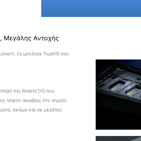
ν, Μεγάλης Αντοχής
lvent, τα μελάνια TrueVIS σας
inkjet της Roland DG που
ης πέφτει ακριβώς στο σημείο
ματα, ακόμα και σε μεγάλες