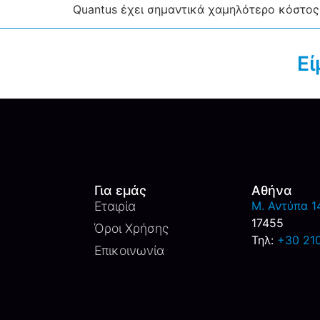
Quantus έχει σημαντικά χαμηλότερο κόστος α
Εί
Για εμάς
Αθήνα
Εταιρία
M. Αντύπα 14
17455
Όροι Χρήσης
Τηλ:
+30 21
Επικοινωνία