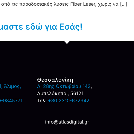
πό τις παραδοσιακές λύσεις Fiber Laser, χωρίς να […]
μαστε εδώ για Εσάς!
Θεσσαλονίκη
, Άλιμος,
Λ. 28ης Οκτωβρίου 142
,
Αμπελόκηποι, 56121
0-9845771
Τηλ:
+30 2310-672942
info@atlasdigital.gr