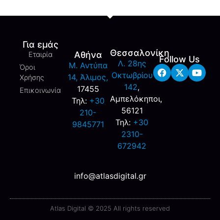
Για εμάς
Θεσσαλονίκη
Αθήνα
Εταιρία
Follow Us
Λ. 28ης
M. Αντύπα
Όροι
Οκτωβρίου
14, Άλιμος,
Χρήσης
142
,
17455
Επικοινωνία
Αμπελόκηποι,
Τηλ:
+30
56121
210-
Τηλ:
+30
9845771
2310-
672942
info@atlasdigital.gr
Atlas Digital © 2025 All rights reserved