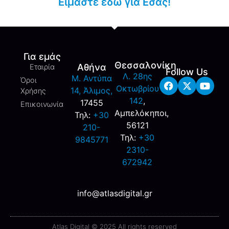
Είμαστε εδώ για Εσάς!
Για εμάς
Θεσσαλονίκη
Αθήνα
Εταιρία
Follow Us
Λ. 28ης
M. Αντύπα
Όροι
Οκτωβρίου
14, Άλιμος,
Χρήσης
142
,
17455
Επικοινωνία
Αμπελόκηποι,
Τηλ:
+30
56121
210-
Τηλ:
+30
9845771
2310-
672942
info@atlasdigital.gr
Atlas Digital © 2025 All rights reserved