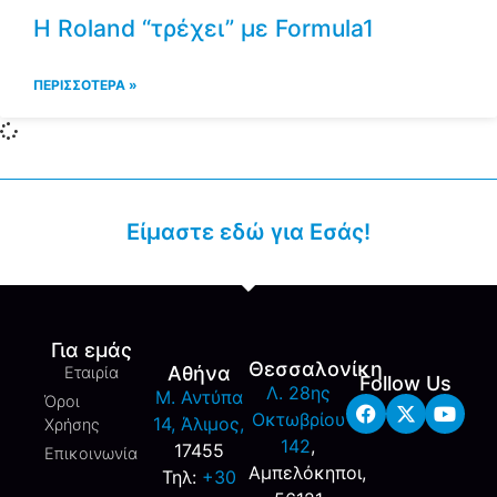
H Roland “τρέχει” με Formula1
ΠΕΡΙΣΣΟΤΕΡΑ »
Είμαστε εδώ για Εσάς!
Για εμάς
Θεσσαλονίκη
Αθήνα
Εταιρία
Follow Us
Λ. 28ης
M. Αντύπα
Όροι
Οκτωβρίου
14, Άλιμος,
Χρήσης
142
,
17455
Επικοινωνία
Αμπελόκηποι,
Τηλ:
+30