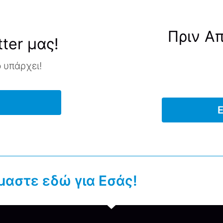
Πριν Α
ter μας!
ο υπάρχει!
Ε
μαστε εδώ για Εσάς!